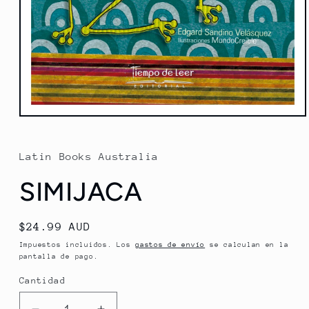
Abrir
elemento
multimedia
1
Latin Books Australia
en
una
SIMIJACA
ventana
modal
Precio
$24.99 AUD
habitual
Impuestos incluidos. Los
gastos de envío
se calculan en la
pantalla de pago.
Cantidad
Cantidad