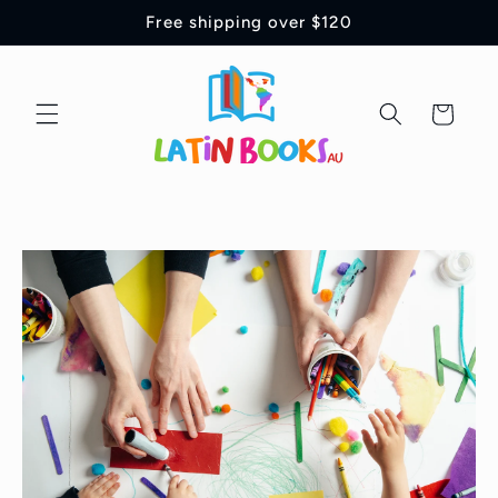
Ir
Free shipping over $120
directamente
al contenido
Carrito