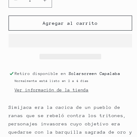
Reducir
Aumentar
cantidad
cantidad
para
para
SIMIJACA
SIMIJACA
Agregar al carrito
Retiro disponible en
Solarscreen Capalaba
Normalmente está listo en 2 a 4 días
Ver información de la tienda
Simijaca era la cacica de un pueblo de
ranas que se rebeló contra los tritones,
personajes invasores cuyo objetivo era
quedarse con la barquilla sagrada de oro y