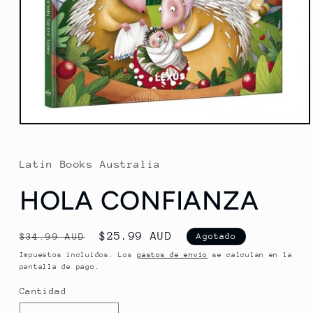
Abrir
elemento
multimedia
1
Latin Books Australia
en
una
HOLA CONFIANZA
ventana
modal
Precio
Precio
$25.99 AUD
$34.99 AUD
Agotado
habitual
de
Impuestos incluidos. Los
gastos de envío
se calculan en la
pantalla de pago.
oferta
Cantidad
Cantidad