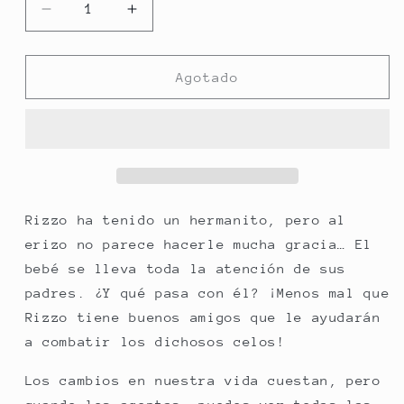
Reducir
Aumentar
cantidad
cantidad
para
para
HOLA
HOLA
Agotado
CONFIANZA
CONFIANZA
Rizzo ha tenido un hermanito, pero al
erizo no parece hacerle mucha gracia… El
bebé se lleva toda la atención de sus
padres. ¿Y qué pasa con él? ¡Menos mal que
Rizzo tiene buenos amigos que le ayudarán
a combatir los dichosos celos!
Los cambios en nuestra vida cuestan, pero