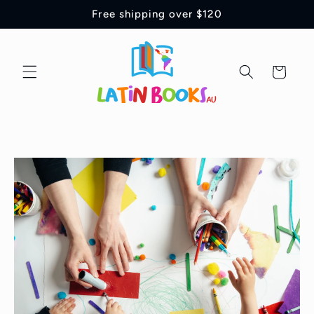
Ir
Free shipping over $120
directamente
al contenido
Carrito