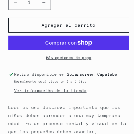
Reducir
Aumentar
cantidad
cantidad
para
para
SUPER
SUPER
Agregar al carrito
LECTURA
LECTURA
Más opciones de pago
Retiro disponible en
Solarscreen Capalaba
Normalmente está listo en 2 a 4 días
Ver información de la tienda
Leer es una destreza importante que los
niños deben aprender a una muy temprana
edad. Es un proceso mental y visual en la
que los pequeños deben asociar,