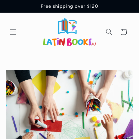
Ir
Free shipping over $120
directamente
al contenido
Carrito